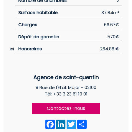
Nombre de chambres
2
Surface habitable
37.84m²
Charges
66.67€
Dépôt de garantie
570€
Honoraires
264.88 €
ici
Agence de saint-quentin
8 Rue de l'Etat Major - 02100
Tél: +33 3 23 61 19 01
Contactez-nous
F
L
T
P
a
i
w
a
c
n
i
r