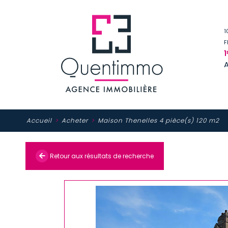
1
F
1
Accueil
Acheter
Maison Thenelles 4 pièce(s) 120 m2
Retour aux résultats de recherche