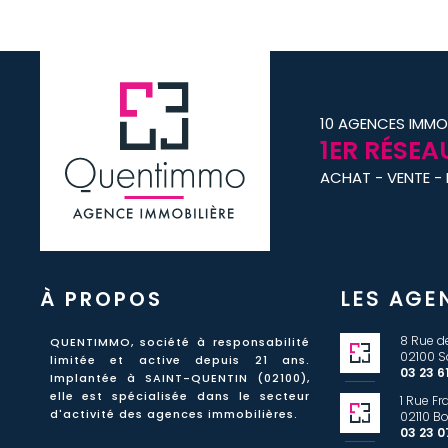
10 AGENCES IMMO
1
ER
RÉSEAU
ACHAT - VENTE -
À PROPOS
LES AGE
8 Rue de
QUENTIMMO, société à responsabilité
02100 S
limitée et active
depuis 21 ans
.
03 23 61
Implantée à SAINT-QUENTIN (02100),
elle est spécialisée dans le secteur
1 Rue F
d'activité des agences immobilières.
02110 B
03 23 0