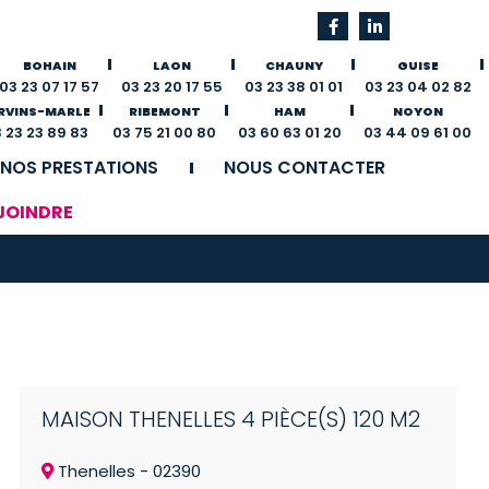
BOHAIN
LAON
CHAUNY
GUISE
03 23 07 17 57
03 23 20 17 55
03 23 38 01 01
03 23 04 02 82
RVINS-MARLE
RIBEMONT
HAM
NOYON
 23 23 89 83
03 75 21 00 80
03 60 63 01 20
03 44 09 61 00
NOS PRESTATIONS
NOUS CONTACTER
Agences immobilières
JOINDRE
Investissements
Gestion locative
Partenaires Travaux
Accès client
MAISON THENELLES 4 PIÈCE(S) 120 M2
Thenelles - 02390