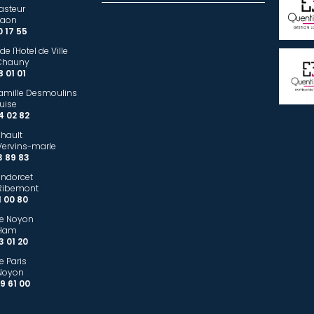
Pasteur
Laon
0 17 55
de l'Hotel de Ville
Chauny
8 01 01
Camille Desmoulins
uise
4 02 82
ehault
ervins-marle
3 89 83
ondorcet
Ribemont
1 00 80
de Noyon
 Ham
3 01 20
e Paris
Noyon
9 61 00